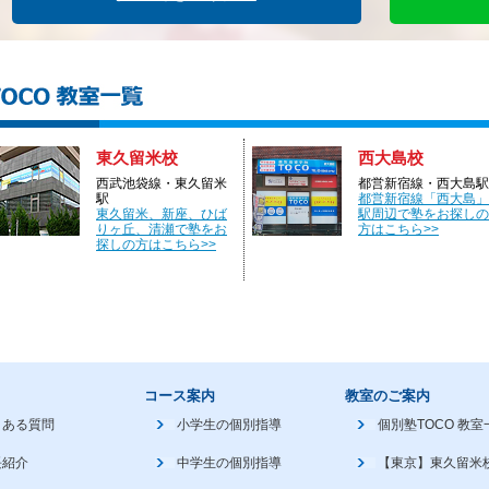
東久留米校
西大島校
西武池袋線・東久留米
都営新宿線・西大島駅
駅
都営新宿線「西大島」
東久留米、新座、ひば
駅周辺で塾をお探しの
りヶ丘、清瀬で塾をお
方はこちら>>
探しの方はこちら>>
コース案内
教室のご案内
くある質問
小学生の個別指導
個別塾TOCO 教室
長紹介
中学生の個別指導
【東京】東久留米