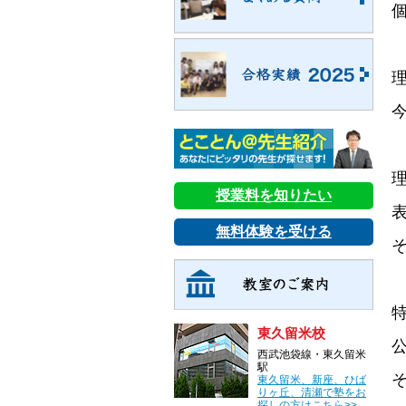
授業料を知りたい
無料体験を受ける
東久留米校
西武池袋線・東久留米
駅
東久留米、新座、ひば
りヶ丘、清瀬で塾をお
探しの方はこちら>>