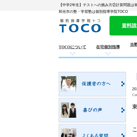
【中学2年生】テストへの挑み方②計算問題は単
和光市の塾・学習塾は個別指導学院TOCO
資料請
当塾
TOCOについて
在宅個別指導
20
Ca