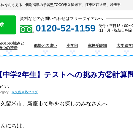
位をおさえる - 個別指導の学習塾TOCO東久留米市、江東区西大島、埼玉県
資料などのお問い合わせはフリーダイアルへ
求
0120-52-1159
受付：平日15：00〜2
(日・月・祝祭日を除
の15の強みと
他塾との違い
小学部
高校受験部
大学進学
9つの特長
【中学2年生】テストへの挑み方②計算
24.3.5
tegory -
東久留米塾ブログ
東久留米市、新座市で塾をお探しのみなさんへ。
こんにちは、