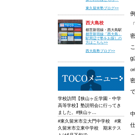
東久留米塾ブログ>>
西大島校
都営新宿線・西大島駅
都営新宿線「西大島」
駅周辺で塾をお探しの
方はこちら>>
西大島塾ブログ>>
学校訪問【狭山ヶ丘学園・中学
高等学校】塾説明会に行ってき
ました。#狭山ヶ…
#東久留米市立大門中学校 #東
久留米市立東中学校 期末テス
トは6月下旬で…