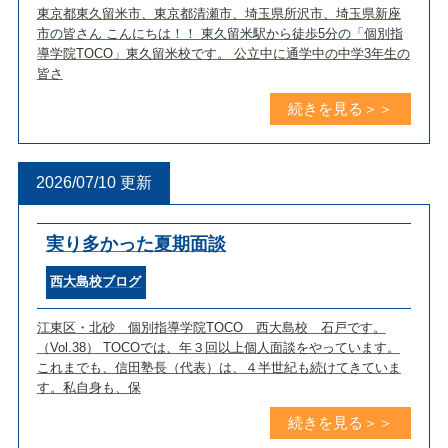
東京都東久留米市、東京都清瀬市、埼玉県所沢市、埼玉県新座
市の皆さん こんにちは！！ 東久留米駅から徒歩5分の「個別指
導学院TOCO」東久留米校です。 公立中に通学中の中学3年生の
皆さ
2026/07/10 更新
実り多かった夏期面談
西大島校ブログ
江東区・北砂 個別指導学院TOCO 西大島校 石戸です。
（Vol.38） TOCOでは、年３回以上個人面談をやっています。
これまでも、信田塾長（代表）は、４半世紀も続けてきていま
す。私自身も、保