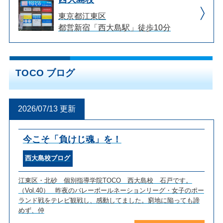
東京都江東区
都営新宿「西大島駅」徒歩10分
TOCO ブログ
2026/07/13 更新
今こそ「負けじ魂」を！
西大島校ブログ
江東区・北砂 個別指導学院TOCO 西大島校 石戸です。
（Vol.40） 昨夜のバレーボールネーションリーグ・女子のポー
ランド戦をテレビ観戦し、感動してました。窮地に陥っても諦
めず、仲