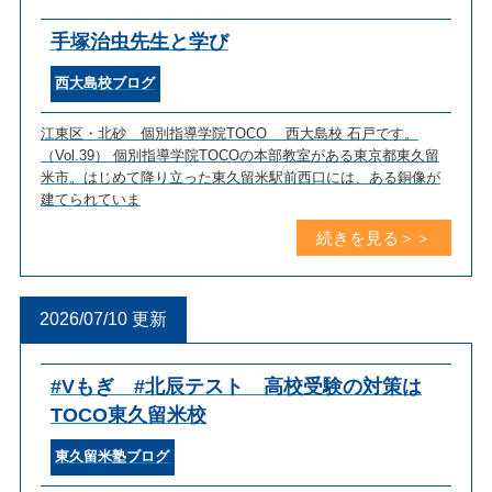
手塚治虫先生と学び
西大島校ブログ
江東区・北砂 個別指導学院TOCO 西大島校 石戸です。
（Vol.39） 個別指導学院TOCOの本部教室がある東京都東久留
米市。はじめて降り立った東久留米駅前西口には、ある銅像が
建てられていま
2026/07/10 更新
#Vもぎ #北辰テスト 高校受験の対策は
TOCO東久留米校
東久留米塾ブログ