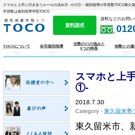
スマホと上手に付き合うルールの決め方 -その①- - 個別指導の学習塾TOCO東
学習塾は個別指導学院TOCO
資料などのお問い
資料請求
012
当塾の15の強みと
TOCOについて
在宅個別指導
他塾との違
9つの特長
スマホと上手
①-
2018.7.30
Category -
東久留米塾
東久留米市、