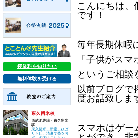
こんにちは、
です！
毎年長期休暇
「子供がスマ
授業料を知りたい
というご相談
無料体験を受ける
以前ブログで
度お話致しま
東久留米校
西武池袋線・東久留米
駅
スマホはゲーム
東久留米、新座、ひば
りヶ丘、清瀬で塾をお
とができ、非
探しの方はこちら>>