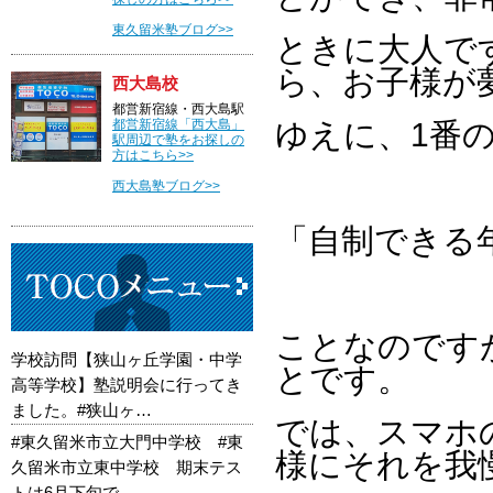
東久留米塾ブログ>>
ときに大人で
ら、お子様が
西大島校
都営新宿線・西大島駅
都営新宿線「西大島」
ゆえに、1番
駅周辺で塾をお探しの
方はこちら>>
西大島塾ブログ>>
「自制できる
ことなのです
学校訪問【狭山ヶ丘学園・中学
とです。
高等学校】塾説明会に行ってき
ました。#狭山ヶ…
では、スマホ
#東久留米市立大門中学校 #東
様にそれを我
久留米市立東中学校 期末テス
トは6月下旬で…