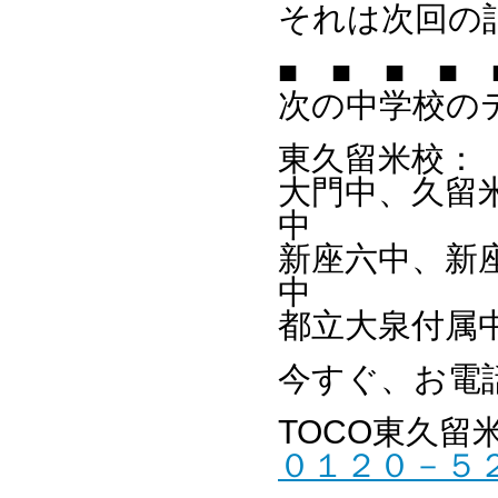
それは次回の
■ ■ ■ ■ 
次の中学校の
東久留米校：
大門中、久留
中
新座六中、新
中
都立大泉付属
今すぐ、お電
TOCO東久留
０１２０－５２