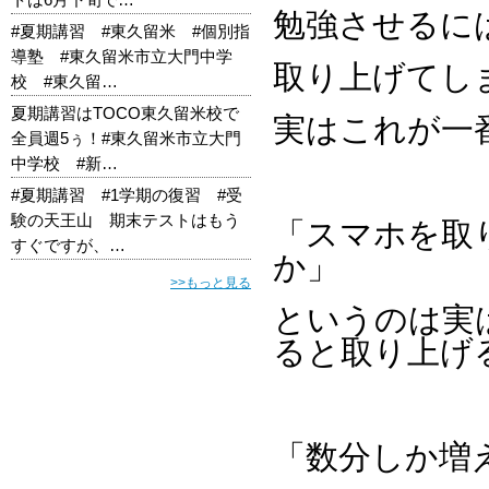
勉強させるに
#夏期講習 #東久留米 #個別指
導塾 #東久留米市立大門中学
取り上げてし
校 #東久留…
夏期講習はTOCO東久留米校で
実はこれが一
全員週5ぅ！#東久留米市立大門
中学校 #新…
#夏期講習 #1学期の復習 #受
験の天王山 期末テストはもう
「スマホを取
すぐですが、…
か」
>>もっと見る
というのは実
ると取り上げ
「数分しか増