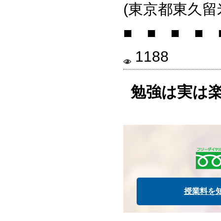
(東京都東久留米
■ ■ ■ ■ 
1188
勉強は実は
授業料を