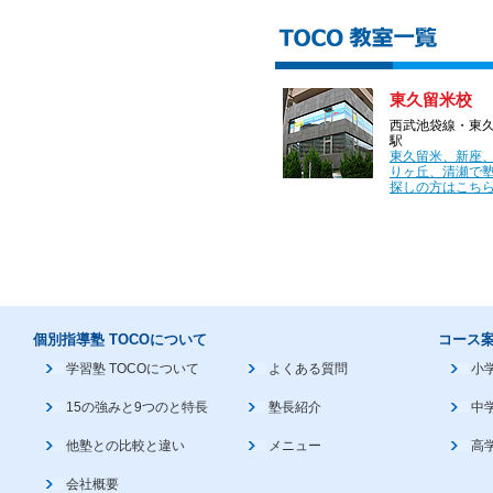
東久留米校
西武池袋線・東
駅
東久留米、新座
りヶ丘、清瀬で
探しの方はこちら
個別指導塾 TOCOについて
コース
学習塾 TOCOについて
よくある質問
小
15の強みと9つのと特長
塾長紹介
中
他塾との比較と違い
メニュー
高
会社概要