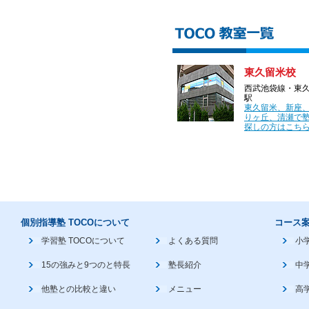
東久留米校
西武池袋線・東
駅
東久留米、新座
りヶ丘、清瀬で
探しの方はこちら
個別指導塾 TOCOについて
コース
学習塾 TOCOについて
よくある質問
小
15の強みと9つのと特長
塾長紹介
中
他塾との比較と違い
メニュー
高