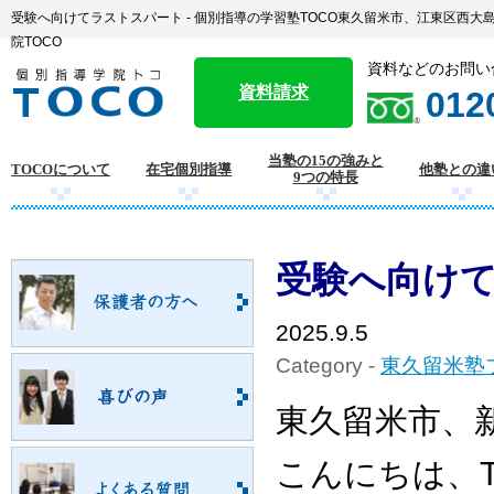
受験へ向けてラストスパート - 個別指導の学習塾TOCO東久留米市、江東区西
院TOCO
資料などのお問い
資料請求
012
当塾の15の強みと
TOCOについて
在宅個別指導
他塾との違
9つの特長
受験へ向け
2025.9.5
Category -
東久留米塾
東久留米市、
こんにちは、