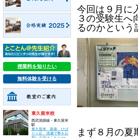
今回は９月に
３の受験生へ
るのかという
授業料を知りたい
無料体験を受ける
東久留米校
西武池袋線・東久留米
駅
東久留米、新座、ひば
まず８月の夏
りヶ丘、清瀬で塾をお
探しの方はこちら>>