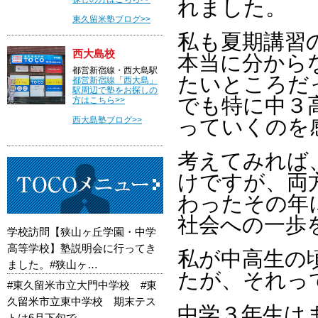
れました。
東久留米塾ブログ>>
私も夏期講習
西大島校
本当に分から
都営新宿線・西大島駅
たいところだ
都営新宿線「西大島」
駅周辺で塾をお探しの
でも特に中３
方はこちら>>
西大島塾ブログ>>
っていくのを
考えてみれば
けですが、両
わったその年
社会への一歩
学校訪問【狭山ヶ丘学園・中学
高等学校】塾説明会に行ってき
私が中高生の
ました。#狭山ヶ…
たが、それっ
#東久留米市立大門中学校 #東
久留米市立東中学校 期末テス
中学３年生は
トは6月下旬で…