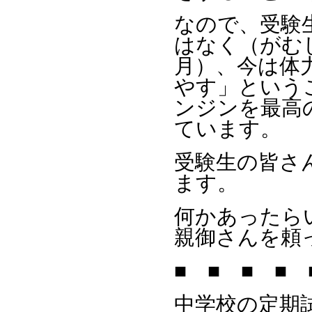
なので、受験
はなく（がむ
月）、今は体
やす」という
ンジンを最高
ています。
受験生の皆さ
ます。
何かあったら
親御さんを頼
■ ■ ■ ■ 
中学校の定期