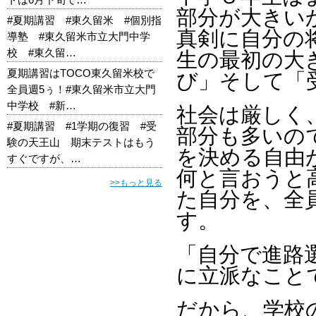
部分が大きい
#夏期講習 #東久留米 #個別指
真剣に自分の
導塾 #東久留米市立大門中学
校 #東久留…
生の最初の大
夏期講習はTOCO東久留米校で
び」そして「
全員週5ぅ！#東久留米市立大門
中学校 #新…
社会は厳しく
#夏期講習 #1学期の復習 #受
部分も多いの
験の天王山 期末テストはもう
を決める自由
すぐですが、…
何と言おうと
>>もっと見る
た自分を、全
す。
「自分で進路
に立派なこと
だから、学校