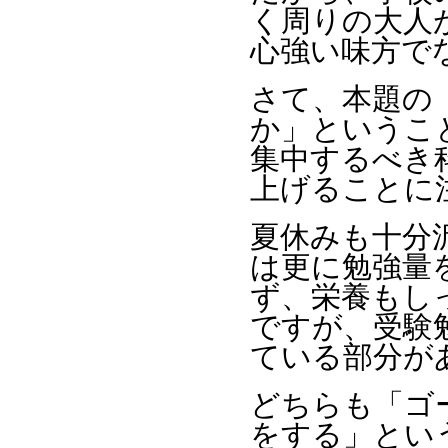
く周りの大人
心強い味方で
さて、本題の
か」というこ
集中するべき
上げることに
夏休みも十分
は更に勉強量
ず、栄養もし
ですが、受験
ている部分が
どちらも「ゴ
をする」とい