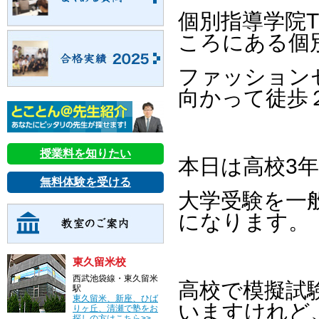
個別指導学院
ころにある個
ファッション
向かって徒歩
授業料を知りたい
本日は高校3
無料体験を受ける
大学受験を一
になります。
東久留米校
西武池袋線・東久留米
高校で模擬試
駅
東久留米、新座、ひば
いますけれど
りヶ丘、清瀬で塾をお
探しの方はこちら>>