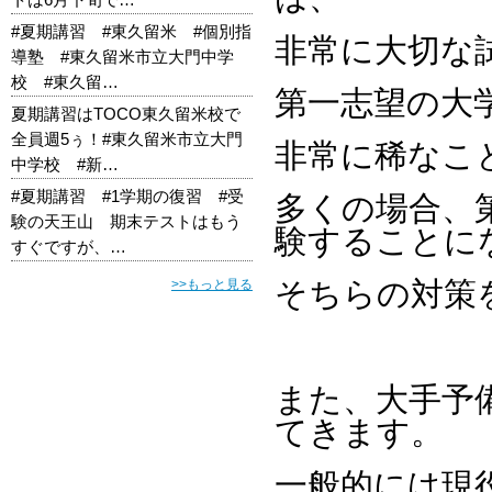
#夏期講習 #東久留米 #個別指
非常に大切な
導塾 #東久留米市立大門中学
校 #東久留…
第一志望の大
夏期講習はTOCO東久留米校で
全員週5ぅ！#東久留米市立大門
非常に稀なこ
中学校 #新…
#夏期講習 #1学期の復習 #受
多くの場合、
験の天王山 期末テストはもう
験することに
すぐですが、…
そちらの対策
>>もっと見る
また、大手予
てきます。
一般的には現