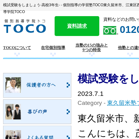
模試受験をしましょう-高校3年生- - 個別指導の学習塾TOCO東久留米市、江
導学院TOCO
資料などのお問い
資料請求
012
当塾の15の強みと
TOCOについて
在宅個別指導
他塾との違
9つの特長
模試受験をし
2023.7.1
Category -
東久留米塾
東久留米市、
こんにちは、