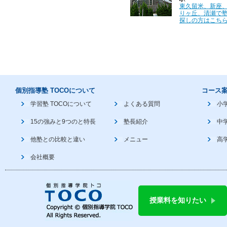
東久留米、新座
りヶ丘、清瀬で
探しの方はこちら
個別指導塾 TOCOについて
コース
学習塾 TOCOについて
よくある質問
小
15の強みと9つのと特長
塾長紹介
中
他塾との比較と違い
メニュー
高
会社概要
授業料を知りたい