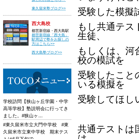
東久留米塾ブログ>>
受験した模擬
西大島校
もし共通テス
都営新宿線・西大島駅
生徒、
都営新宿線「西大島」
駅周辺で塾をお探しの
方はこちら>>
もしくは、河
西大島塾ブログ>>
校の模試を
受験したこと
いる模擬を
受験してほし
学校訪問【狭山ヶ丘学園・中学
高等学校】塾説明会に行ってき
ました。#狭山ヶ…
#東久留米市立大門中学校 #東
共通テストは
久留米市立東中学校 期末テス
は、
トは6月下旬で…