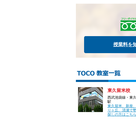
授業料を
東久留米校
西武池袋線・東
駅
東久留米、新座
りヶ丘、清瀬で
探しの方はこちら