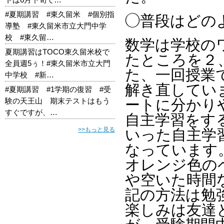
#夏期講習 #東久留米 #個別指
◯普段はどの
導塾 #東久留米市立大門中学
校 #東久留…
数学は学校の
夏期講習はTOCO東久留米校で
たところを２
全員週5ぅ！#東久留米市立大門
た、一回授業
中学校 #新…
解き直してい
#夏期講習 #1学期の復習 #受
験の天王山 期末テストはもう
ートに分かり
すぐですが、…
自主学習をす
>>もっと見る
いった自主学
なっています
オレンジ色の
や空いた時間
記の方法は勉強
楽しみは友達