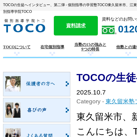
TOCOの生徒へインタビュー、第二弾 - 個別指導の学習塾TOCO東久留米市、
別指導学院TOCO
資料などのお問い
資料請求
012
当塾の15の強みと
TOCOについて
在宅個別指導
他塾との違
9つの特長
TOCOの生
2025.10.7
Category -
東久留米塾
東久留米市、
こんにちは、