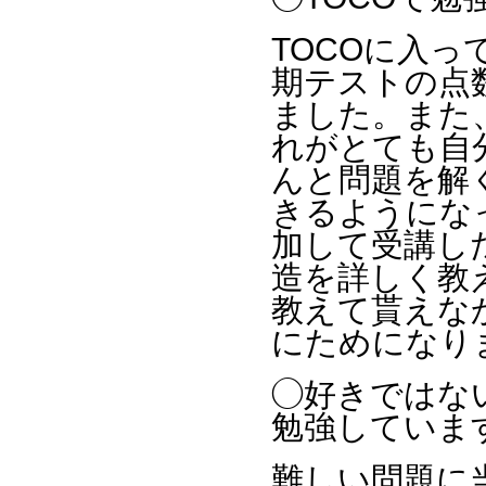
TOCOに入
期テストの点
ました。また
れがとても自
んと問題を解
きるようにな
加して受講し
造を詳しく教
教えて貰えな
にためになり
◯好きではな
勉強していま
難しい問題に