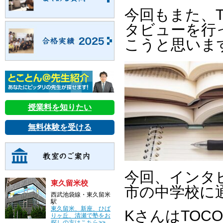
今回もまた、
タビューを行
こうと思いま
授業料を知りたい
無料体験を受ける
今回、インタ
東久留米校
市の中学校に
西武池袋線・東久留米
駅
東久留米、新座、ひば
KさんはTO
りヶ丘、清瀬で塾をお
探しの方はこちら>>