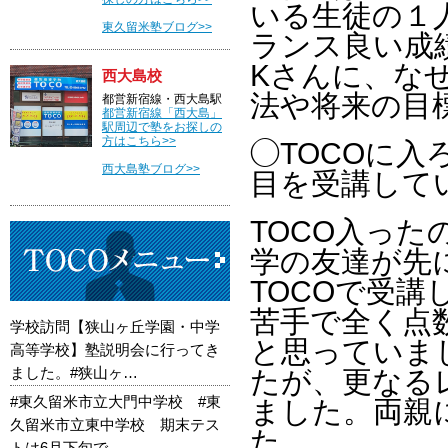
いる生徒の１
東久留米塾ブログ>>
ランス良い成
Kさんに、な
西大島校
法や将来の目
都営新宿線・西大島駅
都営新宿線「西大島」
駅周辺で塾をお探しの
方はこちら>>
◯TOCOに
西大島塾ブログ>>
目を受講して
TOCO入っ
学の友達が先
TOCOで受
苦手で全く点
学校訪問【狭山ヶ丘学園・中学
と思っていま
高等学校】塾説明会に行ってき
ました。#狭山ヶ…
たが、更なる
#東久留米市立大門中学校 #東
ました。両親
久留米市立東中学校 期末テス
た。
トは6月下旬で…