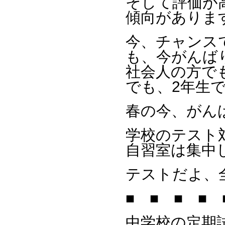
そして評価が
傾向がありま
今、チャンス
も、今がんば
社会人の方で
でも、2年生
春の今、がん
学校のテスト
自習室は集中
テストだよ、全
■ ■ ■ ■ 
中学校の定期