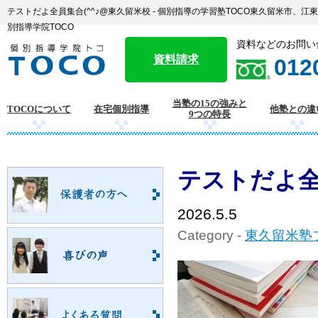
テストだよ全員集合(^^♪@東久留米校 - 個別指導の学習塾TOCO東久留米市、
別指導学院TOCO
資料などのお問い
資料請求
012
当塾の15の強みと
TOCOについて
在宅個別指導
他塾との違
9つの特長
テストだよ全
2026.5.5
Category -
東久留米塾