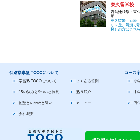
東久留米校
西武池袋線・東
駅
東久留米、新座
りヶ丘、清瀬で
探しの方はこちら
個別指導塾 TOCOについて
コース
学習塾 TOCOについて
よくある質問
小
15の強みと9つのと特長
塾長紹介
中
他塾との比較と違い
メニュー
高
会社概要