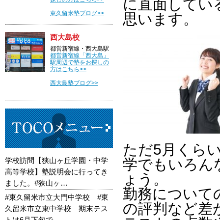
に直面してい
東久留米塾ブログ>>
思います。
西大島校
都営新宿線・西大島駅
都営新宿線「西大島」
駅周辺で塾をお探しの
方はこちら>>
西大島塾ブログ>>
ただ5月くら
学校訪問【狭山ヶ丘学園・中学
学でもいろん
高等学校】塾説明会に行ってき
ょう。
ました。#狭山ヶ…
勤務について
#東久留米市立大門中学校 #東
の評判など差
久留米市立東中学校 期末テス
トは6月下旬で…