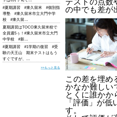
テストの点数
#夏期講習 #東久留米 #個別指
の中でも差が
導塾 #東久留米市立大門中学
校 #東久留…
夏期講習はTOCO東久留米校で
全員週5ぅ！#東久留米市立大門
中学校 #新…
#夏期講習 #1学期の復習 #受
験の天王山 期末テストはもう
すぐですが、…
>>もっと見る
この差を埋め
かなか難しい
とくに誰かか
「評価」が低
す。