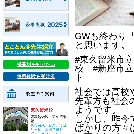
GWも終わり
と思います。
#東久留米市
授業料を知りたい
校 #新座市
ト
無料体験を受ける
社会では高校
先輩方も社会
ようです。
東久留米校
しかし、昨今
西武池袋線・東久留米
駅
ばかりの方々
東久留米、新座、ひば
りヶ丘、清瀬で塾をお
探しの方はこちら>>