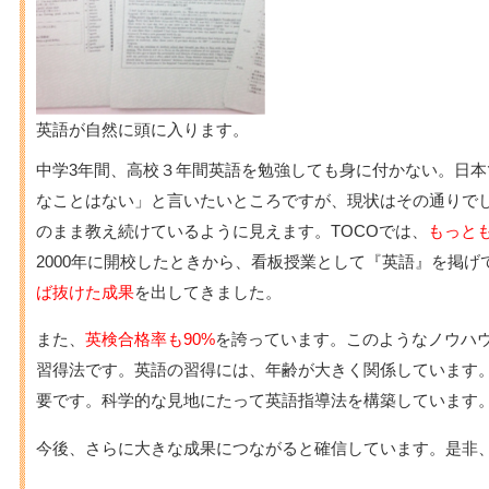
英語が自然に頭に入ります。
中学3年間、高校３年間英語を勉強しても身に付かない。日
なことはない」と言いたいところですが、現状はその通りで
のまま教え続けているように見えます。TOCOでは、
もっと
2000年に開校したときから、看板授業として『英語』を掲げ
ば抜けた成果
を出してきました。
また、
英検合格率も90%
を誇っています。このようなノウハ
習得法です。英語の習得には、年齢が大きく関係しています
要です。科学的な見地にたって英語指導法を構築しています
今後、さらに大きな成果につながると確信しています。是非