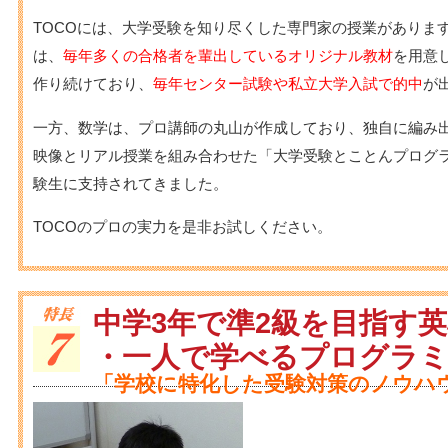
TOCOには、大学受験を知り尽くした専門家の授業がありま
は、
毎年多くの合格者を輩出しているオリジナル教材
を用意
作り続けており、
毎年センター試験や私立大学入試で的中
が
一方、数学は、プロ講師の丸山が作成しており、独自に編み
映像とリアル授業を組み合わせた「大学受験とことんプログラ
験生に支持されてきました。
TOCOのプロの実力を是非お試しください。
中学3年で準2級を目指す
・一人で学べるプログラ
「学校に特化した受験対策のノウハ