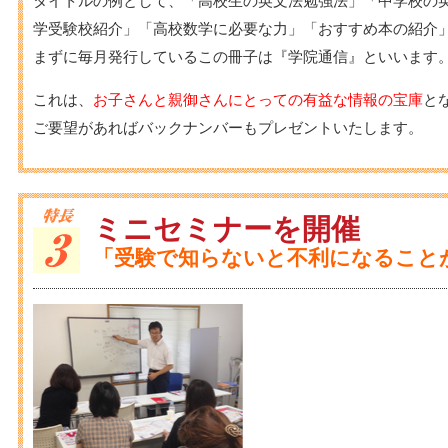
タイトルの例として、「高校生の英文法勉強法」「中学校の英
学受験校紹介」「高校数学に必要な力」「おすすめ本の紹介」
まずに毎月発行しているこの冊子は『学院通信』といいます
これは、
お子さんと親御さんにとっての有益な情報の宝庫
と
ご要望があればバックナンバーもプレゼントいたします。
ミニセミナーを開催
「受験で知らないと不利になること