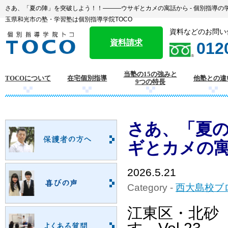
さあ、「夏の陣」を突破しよう！！―――ウサギとカメの寓話から - 個別指導の
玉県和光市の塾・学習塾は個別指導学院TOCO
資料などのお問い
資料請求
012
当塾の15の強みと
TOCOについて
在宅個別指導
他塾との違
9つの特長
さあ、「夏
ギとカメの
2026.5.21
Category -
西大島校ブ
江東区・北砂