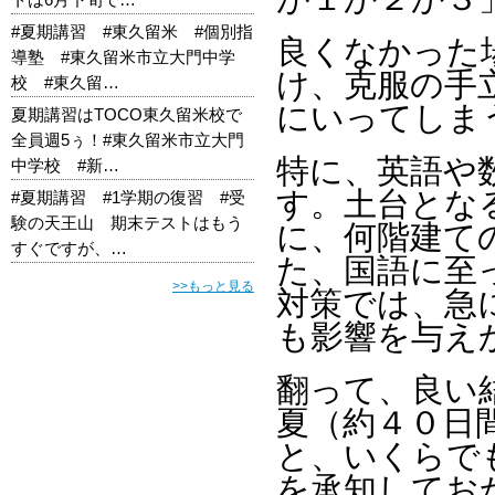
#夏期講習 #東久留米 #個別指
良くなかった
導塾 #東久留米市立大門中学
け、克服の手
校 #東久留…
にいってしま
夏期講習はTOCO東久留米校で
全員週5ぅ！#東久留米市立大門
特に、英語や
中学校 #新…
す。土台とな
#夏期講習 #1学期の復習 #受
験の天王山 期末テストはもう
に、何階建て
すぐですが、…
た、国語に至
>>もっと見る
対策では、急
も影響を与え
翻って、良い
夏（約４０日
と、いくらで
を承知してお