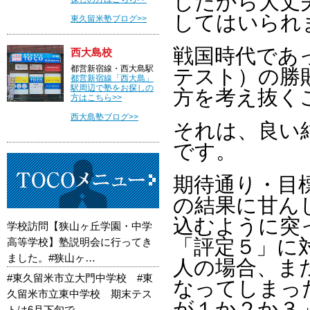
したから大丈
してはいられ
東久留米塾ブログ>>
戦国時代であ
西大島校
都営新宿線・西大島駅
テスト）の勝
都営新宿線「西大島」
駅周辺で塾をお探しの
方を考え抜く
方はこちら>>
西大島塾ブログ>>
それは、良い
です。
期待通り・目
の結果に甘ん
込むように突
学校訪問【狭山ヶ丘学園・中学
「評定５」に
高等学校】塾説明会に行ってき
ました。#狭山ヶ…
人の場合、ま
#東久留米市立大門中学校 #東
なってしまっ
久留米市立東中学校 期末テス
が１か２か３
トは6月下旬で…