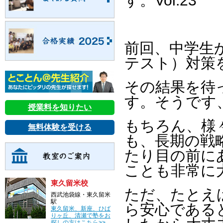
す。Vol.23
前回、中学生
テスト）対策
その結果を待
す。そうです
授業料を知りたい
もちろん、様
無料体験を受ける
も、長期の戦
たり目の前に
ことも非常に
東久留米校
ただ、たとえ
西武池袋線・東久留米
駅
ら安心である
東久留米、新座、ひば
りヶ丘、清瀬で塾をお
探しの方はこちら>>