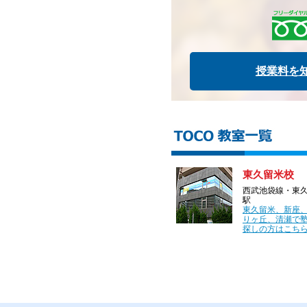
授業料を
東久留米校
西武池袋線・東
駅
東久留米、新座
りヶ丘、清瀬で
探しの方はこちら