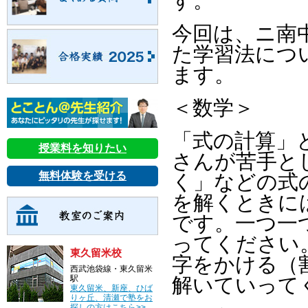
す。
今回は、ニ南
た学習法につ
ます。
＜数学＞
「式の計算」
授業料を知りたい
さんが苦手と
無料体験を受ける
く」などの式
を解くときに
です。一つ一
ってください
東久留米校
字をかける（
西武池袋線・東久留米
駅
解いていって
東久留米、新座、ひば
りヶ丘、清瀬で塾をお
探しの方はこちら>>