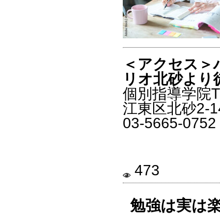
＜アクセス＞
リオ北砂より
個別指導学院T
江東区北砂2-1
03-5665-0752
473
勉強は実は