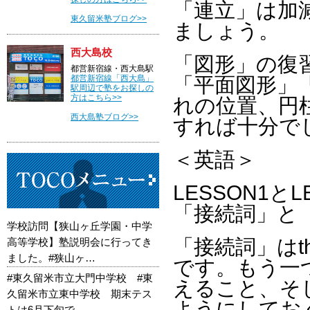
「連立」は加
東久留米塾ブログ>>
ましょう。
西大島校
「図形」の復
都営新宿線・西大島駅
都営新宿線「西大島」
「平面図形」
駅周辺で塾をお探しの
方はこちら>>
れの位置、円
西大島塾ブログ>>
すれば十分で
＜英語＞
LESSON1
「接続詞」と
学校訪問【狭山ヶ丘学園・中学
「接続詞」はthat
高等学校】塾説明会に行ってき
ました。#狭山ヶ…
です。もう一
#東久留米市立大門中学校 #東
えること、そ
久留米市立東中学校 期末テス
ようにしてお
トは6月下旬で…