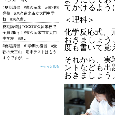
てかけるよう
#夏期講習 #東久留米 #個別指
導塾 #東久留米市立大門中学
＜理科＞
校 #東久留…
夏期講習はTOCO東久留米校で
化学反応式、
全員週5ぅ！#東久留米市立大門
おきましょう
中学校 #新…
度も書いて覚
#夏期講習 #1学期の復習 #受
験の天王山 期末テストはもう
すぐですが、…
それから、実
ントなども出
>>もっと見る
おきましょう