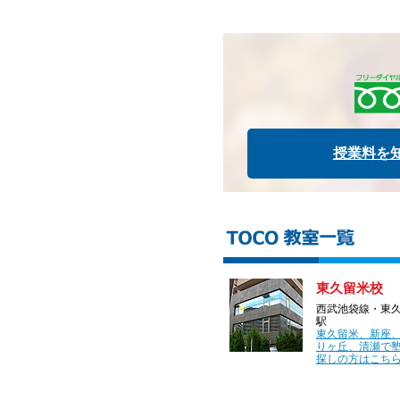
授業料を
東久留米校
西武池袋線・東
駅
東久留米、新座
りヶ丘、清瀬で
探しの方はこちら