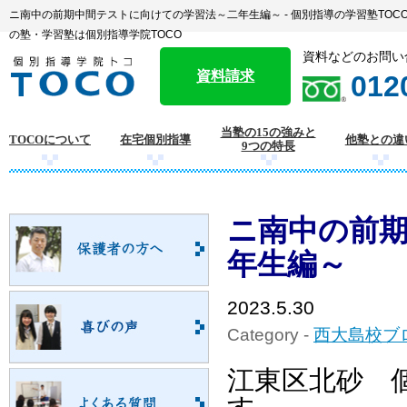
ニ南中の前期中間テストに向けての学習法～二年生編～ - 個別指導の学習塾TO
の塾・学習塾は個別指導学院TOCO
資料などのお問い
資料請求
012
当塾の15の強みと
TOCOについて
在宅個別指導
他塾との違
9つの特長
ニ南中の前
年生編～
2023.5.30
Category -
西大島校ブ
江東区北砂 