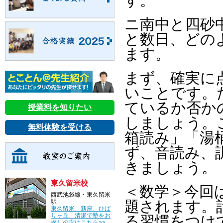
す。
ニ南中と四砂
と数日、どの
ます。
まず、確実に
いことです。
ているか否か
授業料を知りたい
しましょう。
無料体験を受ける
箱読み」「湯
ず、音読み、
きましょう。
東久留米校
＜数学＞今回
西武池袋線・東久留米
駅
題されます。
東久留米、新座、ひば
りヶ丘、清瀬で塾をお
る習慣をつけ
探しの方はこちら>>