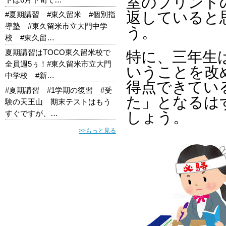
室のプリント
返していると
#夏期講習 #東久留米 #個別指
導塾 #東久留米市立大門中学
う。
校 #東久留…
夏期講習はTOCO東久留米校で
特に、三年生
全員週5ぅ！#東久留米市立大門
いうことを改
中学校 #新…
得点できてい
#夏期講習 #1学期の復習 #受
た」となるは
験の天王山 期末テストはもう
すぐですが、…
しょう。
>>もっと見る