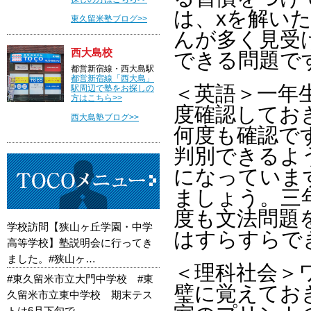
は、xを解い
東久留米塾ブログ>>
んが多く見受
西大島校
できる問題で
都営新宿線・西大島駅
都営新宿線「西大島」
＜英語＞一年生
駅周辺で塾をお探しの
方はこちら>>
度確認してお
西大島塾ブログ>>
何度も確認で
判別できるよ
になっていま
ましょう。三
度も文法問題
学校訪問【狭山ヶ丘学園・中学
はすらすらで
高等学校】塾説明会に行ってき
ました。#狭山ヶ…
＜理科社会＞
#東久留米市立大門中学校 #東
璧に覚えてお
久留米市立東中学校 期末テス
トは6月下旬で…