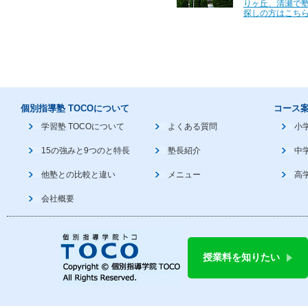
りヶ丘、清瀬で
探しの方はこちら
個別指導塾 TOCOについて
コース
学習塾 TOCOについて
よくある質問
小
15の強みと9つのと特長
塾長紹介
中
他塾との比較と違い
メニュー
高
会社概要
授業料を知りたい