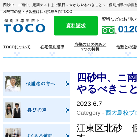
四砂中、ニ南中、定期テストまで数日～今からやるべきこと～ - 個別指導の学習
和光市の塾・学習塾は個別指導学院TOCO
資料などのお問い
資料請求
012
当塾の15の強みと
TOCOについて
在宅個別指導
他塾との違
9つの特長
四砂中、ニ
やるべきこ
2023.6.7
Category -
西大島校ブ
江東区北砂 