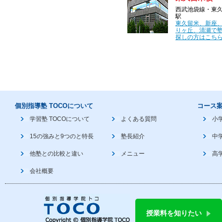
西武池袋線・東
駅
東久留米、新座
りヶ丘、清瀬で
探しの方はこちら
個別指導塾 TOCOについて
コース
学習塾 TOCOについて
よくある質問
小
15の強みと9つのと特長
塾長紹介
中
他塾との比較と違い
メニュー
高
会社概要
授業料を知りたい