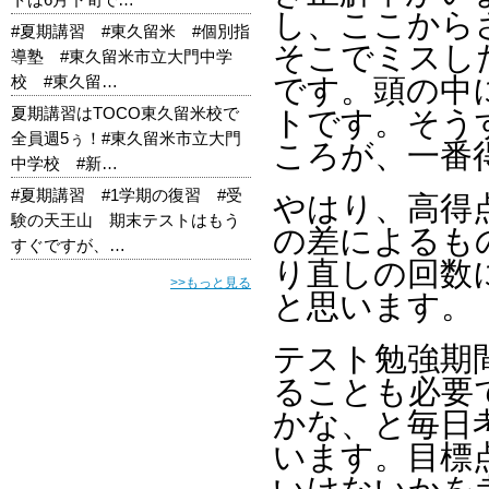
し、ここから
#夏期講習 #東久留米 #個別指
そこでミスし
導塾 #東久留米市立大門中学
校 #東久留…
です。頭の中
夏期講習はTOCO東久留米校で
トです。そう
全員週5ぅ！#東久留米市立大門
ころが、一番
中学校 #新…
#夏期講習 #1学期の復習 #受
やはり、高得
験の天王山 期末テストはもう
の差によるも
すぐですが、…
り直しの回数
>>もっと見る
と思います。
テスト勉強期
ることも必要
かな、と毎日
います。目標