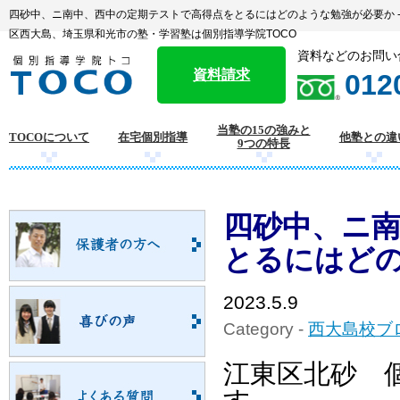
四砂中、ニ南中、西中の定期テストで高得点をとるにはどのような勉強が必要か -
区西大島、埼玉県和光市の塾・学習塾は個別指導学院TOCO
資料などのお問い
資料請求
012
当塾の15の強みと
TOCOについて
在宅個別指導
他塾との違
9つの特長
四砂中、ニ
とるにはど
2023.5.9
Category -
西大島校ブ
江東区北砂 