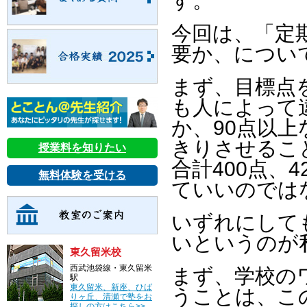
す。
今回は、「定
要か、につい
まず、目標点
も人によって
か、90点以上
きりさせるこ
授業料を知りたい
合計400点、
無料体験を受ける
ていいのでは
いずれにして
いというのが
東久留米校
西武池袋線・東久留米
まず、学校の
駅
東久留米、新座、ひば
うことは、こ
りヶ丘、清瀬で塾をお
探しの方はこちら>>