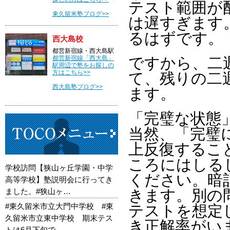
テスト範囲が
東久留米塾ブログ>>
は遅すぎます
るはずです。
西大島校
都営新宿線・西大島駅
都営新宿線「西大島」
ですから、二
駅周辺で塾をお探しの
方はこちら>>
て、残りの二
西大島塾ブログ>>
ます。
「完璧な状態
当然、「完璧
上反復するこ
ころにはしる
学校訪問【狭山ヶ丘学園・中学
ください。暗
高等学校】塾説明会に行ってき
ました。#狭山ヶ…
きます。別の
#東久留米市立大門中学校 #東
テストを想定
久留米市立東中学校 期末テス
き正解率がい
トは6月下旬で…