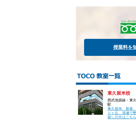
授業料を
東久留米校
西武池袋線・東
駅
東久留米、新座
りヶ丘、清瀬で
探しの方はこちら