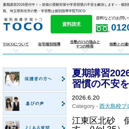
夏期講習2026受付中！～皆様の受験対策や学習習慣の不安を解決します～ - 個
島、埼玉県和光市の塾・学習塾は個別指導学院TOCO
資料などのお問い
資料請求
012
当塾の15の強みと
TOCOについて
在宅個別指導
他塾との違
9つの特長
夏期講習20
習慣の不安
2026.6.20
Category -
西大島校ブ
江東区北砂 