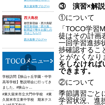
③
演習×解説
東久留米塾ブログ>>
①について
西大島校
都営新宿線・西大島駅
都営新宿線「西大島」
「TOCO学習
駅周辺で塾をお探しの
方はこちら>>
徒はその計画
西大島塾ブログ>>
一回学習進捗
捗確認するこ
とがなくなり
をしなければ
できます。
学校訪問【狭山ヶ丘学園・中学
②について
高等学校】塾説明会に行ってき
ました。#狭山ヶ…
季節講習ごと
#東久留米市立大門中学校 #東
学習状況、進
久留米市立東中学校 期末テス
トは6月下旬で…