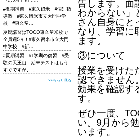
告します。面
#夏期講習 #東久留米 #個別指
わからない」
導塾 #東久留米市立大門中学
さん自身にと
校 #東久留…
なり、学習に
夏期講習はTOCO東久留米校で
ます。
全員週5ぅ！#東久留米市立大門
中学校 #新…
③について
#夏期講習 #1学期の復習 #受
験の天王山 期末テストはもう
授業を受けた
すぐですが、…
認できません
>>もっと見る
効果を確認す
す。
ぜひ一度、T
い。9月から
います。