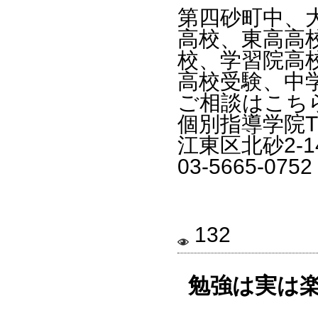
第四砂町中、
高校、東高高
校、学習院高
高校受験、中
ご相談はこち
個別指導学院T
江東区北砂2-1
03-5665-0752
132
勉強は実は