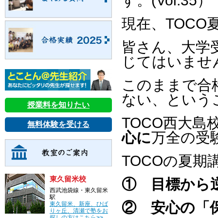
す。(Vol.35）
現在、TOCO
皆さん、大学
じてはいませ
このままで合
ない、という
授業料を知りたい
TOCO西大島
無料体験を受ける
心に
万全の受
TOCOの夏
東久留米校
①
目標から逆
西武池袋線・東久留米
駅
②
安心の「保
東久留米、新座、ひば
りヶ丘、清瀬で塾をお
探しの方はこちら>>