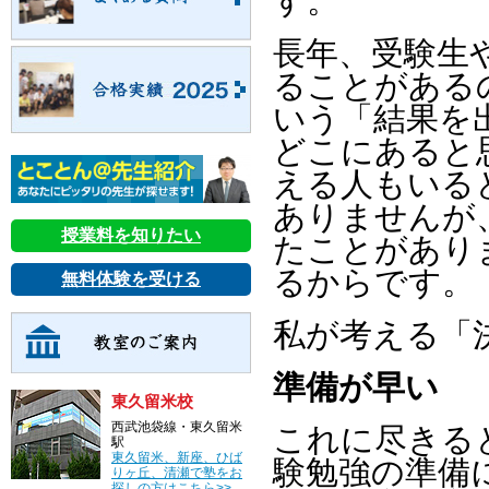
す。
長年、受験生
ることがある
いう「結果を
どこにあると
える人もいる
ありませんが
授業料を知りたい
たことがあり
るからです。
無料体験を受ける
私が考える「
準備が早い
東久留米校
西武池袋線・東久留米
これに尽きる
駅
東久留米、新座、ひば
験勉強の準備
りヶ丘、清瀬で塾をお
探しの方はこちら>>