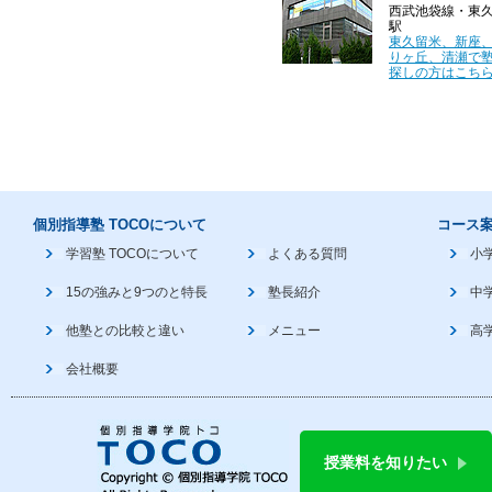
西武池袋線・東
駅
東久留米、新座
りヶ丘、清瀬で
探しの方はこちら
個別指導塾 TOCOについて
コース
学習塾 TOCOについて
よくある質問
小
15の強みと9つのと特長
塾長紹介
中
他塾との比較と違い
メニュー
高
会社概要
授業料を知りたい