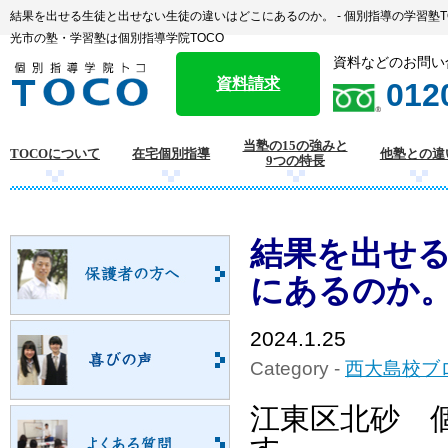
結果を出せる生徒と出せない生徒の違いはどこにあるのか。 - 個別指導の学習塾
光市の塾・学習塾は個別指導学院TOCO
資料などのお問い
資料請求
012
当塾の15の強みと
TOCOについて
在宅個別指導
他塾との違
9つの特長
結果を出せ
にあるのか
2024.1.25
Category -
西大島校ブ
江東区北砂 