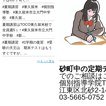
#夏期講習 #東久留米 #個別指
導塾 #東久留米市立大門中学
校 #東久留…
夏期講習はTOCO東久留米校で
全員週5ぅ！#東久留米市立大門
中学校 #新…
#夏期講習 #1学期の復習 #受
験の天王山 期末テストはもう
すぐですが、…
>>もっと見る
砂町中の定期
でのご相談は
個別指導学院T
江東区北砂2-1
03-5665-0752