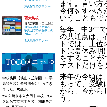
ます。言い方
東久留米塾ブログ>>
今何をすべき
いうこともで
西大島校
都営新宿線・西大島駅
都営新宿線「西大島」
毎年、中3生
駅周辺で塾をお探しの
方はこちら>>
の共通点は、
西大島塾ブログ>>
トでは、上位
トは夏休み明
をすることが
テストだけを
来年の今頃は
学校訪問【狭山ヶ丘学園・中学
もって、受験
高等学校】塾説明会に行ってき
ました。#狭山ヶ…
から、今から
#東久留米市立大門中学校 #東
う。
久留米市立東中学校 期末テス
トは6月下旬で…