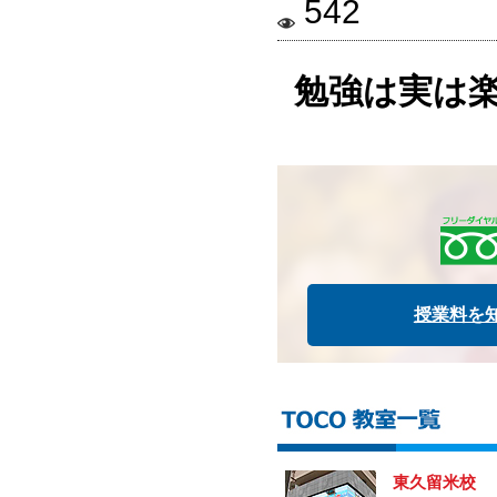
542
勉強は実は
授業料を
東久留米校