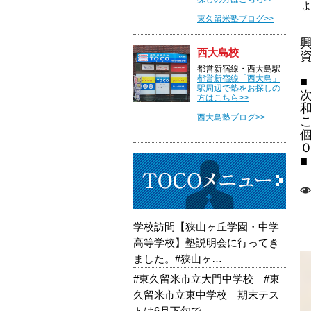
東久留米塾ブログ>>
西大島校
都営新宿線・西大島駅
都営新宿線「西大島」
■
駅周辺で塾をお探しの
方はこちら>>
西大島塾ブログ>>
■
学校訪問【狭山ヶ丘学園・中学
高等学校】塾説明会に行ってき
ました。#狭山ヶ…
#東久留米市立大門中学校 #東
久留米市立東中学校 期末テス
トは6月下旬で…