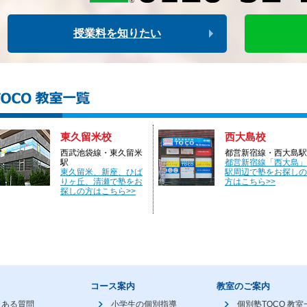
授業料を知りたい
東久留米校
西大島校
西武池袋線・東久留米
都営新宿線・西大島駅
駅
都営新宿線「西大島」
東久留米、新座、ひば
駅周辺で塾をお探しの
りヶ丘、清瀬で塾をお
方はこちら>>
探しの方はこちら>>
コース案内
教室のご案内
くある質問
小学生の個別指導
個別塾TOCO 教室