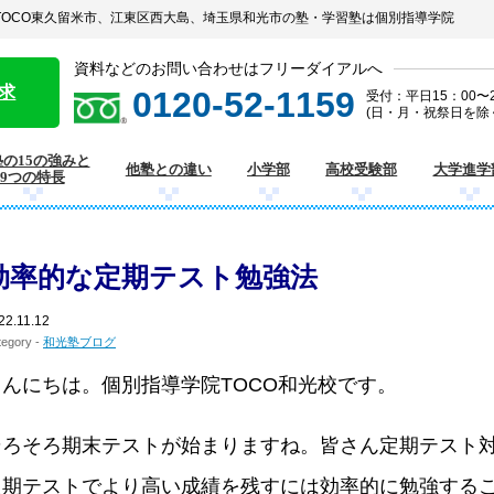
塾TOCO東久留米市、江東区西大島、埼玉県和光市の塾・学習塾は個別指導学院
資料などのお問い合わせはフリーダイアルへ
求
0120-52-1159
受付：平日15：00〜2
(日・月・祝祭日を除
の15の強みと
他塾との違い
小学部
高校受験部
大学進学
9つの特長
効率的な定期テスト勉強法
22.11.12
tegory -
和光塾ブログ
こんにちは。個別指導学院TOCO和光校です。
そろそろ期末テストが始まりますね。皆さん定期テスト
定期テストでより高い成績を残すには効率的に勉強する