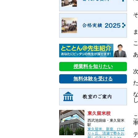
授業料を知りたい
無料体験を受ける
東久留米校
西武池袋線・東久留米
駅
東久留米、新座、ひば
りヶ丘、清瀬で塾をお
探しの方はこちら>>