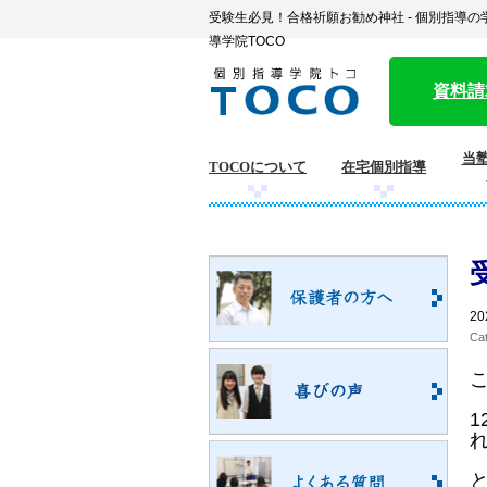
受験生必見！合格祈願お勧め神社 - 個別指導
導学院TOCO
資料請
当塾
TOCOについて
在宅個別指導
20
Ca