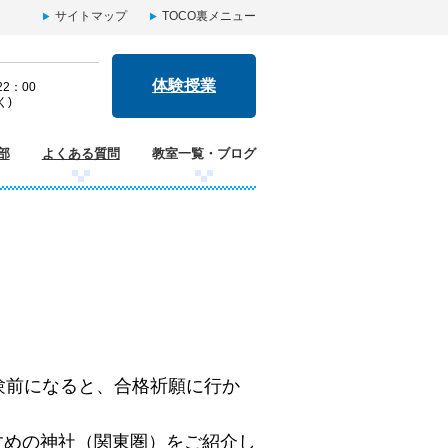
サイトマップ
TOCO裏メニュー
体験授業
2：00
く)
部
よくある質問
教室一覧・ブログ
験前になると、合格祈願に行か
すめの神社（関東圏）をご紹介し