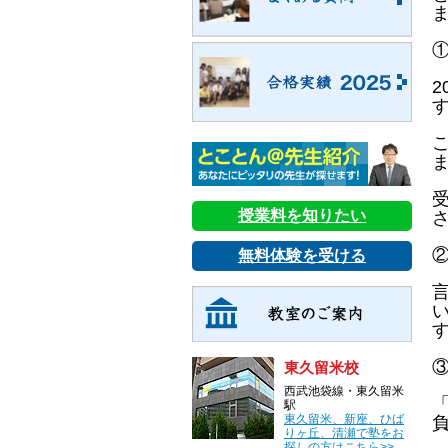
授業料を知りたい
無料体験を受ける
東久留米校
西武池袋線・東久留米
駅
東久留米、新座、ひば
りヶ丘、清瀬で塾をお
探しの方はこちら>>