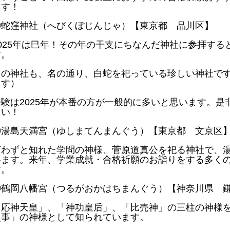
ます！
①蛇窪神社（へびくぼじんじゃ）【東京都 品川区】
2025年は巳年！その年の干支にちなんだ神社に参拝す
す。
この神社も、名の通り、白蛇を祀っている珍しい神社で
ます）
受験は2025年が本番の方が一般的に多いと思います。
さい！
②湯島天満宮（ゆしまてんまんぐう）【東京都 文京区
言わずと知れた学問の神様、菅原道真公を祀る神社で、
います。来年、学業成就・合格祈願のお詣りをする多く
す。
③鶴岡八幡宮（つるがおかはちまんぐう）【神奈川県 
「応神天皇」、「神功皇后」、「比売神」の三柱の神様
負事」の神様として知られています。