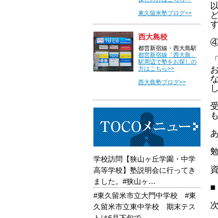
東久留米塾ブログ>>
西大島校
都営新宿線・西大島駅
都営新宿線「西大島」
駅周辺で塾をお探しの
方はこちら>>
西大島塾ブログ>>
学校訪問【狭山ヶ丘学園・中学
高等学校】塾説明会に行ってき
ました。#狭山ヶ…
■
#東久留米市立大門中学校 #東
久留米市立東中学校 期末テス
トは6月下旬で…