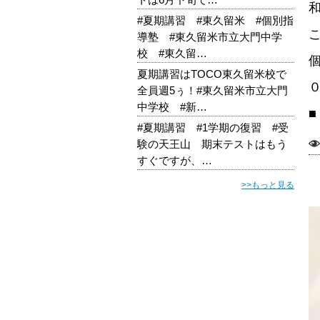
#夏期講習 #東久留米 #個別指
導塾 #東久留米市立大門中学
校 #東久留…
夏期講習はTOCO東久留米校で
全員週5ぅ！#東久留米市立大門
中学校 #新…
■
#夏期講習 #1学期の復習 #受
験の天王山 期末テストはもう
すぐですが、…
>>もっと見る