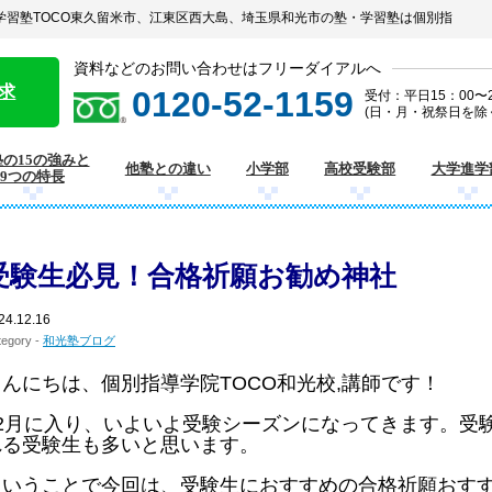
の学習塾TOCO東久留米市、江東区西大島、埼玉県和光市の塾・学習塾は個別指
資料などのお問い合わせはフリーダイアルへ
求
0120-52-1159
受付：平日15：00〜2
(日・月・祝祭日を除
の15の強みと
他塾との違い
小学部
高校受験部
大学進学
9つの特長
受験生必見！合格祈願お勧め神社
24.12.16
tegory -
和光塾ブログ
こんにちは、個別指導学院TOCO和光校,講師です！
12月に入り、いよいよ受験シーズンになってきます。受
れる受験生も多いと思います。
ということで今回は、受験生におすすめの合格祈願おす