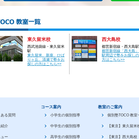
東久留米校
西大島校
西武池袋線・東久留米
都営新宿線・西大島駅
駅
都営新宿線「西大島」
東久留米、新座、ひば
駅周辺で塾をお探しの
りヶ丘、清瀬で塾をお
方はこちら>>
探しの方はこちら>>
コース案内
教室のご案内
くある質問
小学生の個別指導
個別塾TOCO 教室
長紹介
中学生の個別指導
【東京】東久留米
ニュー
高学生の個別指導
【東京】西大島校