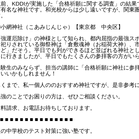
以前、KDDIが実施した「合格祈願に関する調査」の結果
ど有名な神社です。和光校からは少し遠いですが、関東
す。
④小網神社（こあみじんじゃ）【東京都 中央区】
「強運厄除け」の神様として知られ、都内屈指の最強ス
お祀りされている御祭神は「倉敷魂神（お稲荷大神）、
など」だそう。平日でも列ができるほど並ばれる神社と
しに行きましたが、平日でもたくさんの参拝客の方がい
受験生のみならず、担当の講師に「合格祈願に神社に参
もいいかもしれません！
あくまで、私一個人ののおすすめ神社ですが、是非参考
勉強のことでお困りの方は、ぜひご相談ください。
資料請求、お電話お待ちしております。
 ■ ■ ■ ■ ■ ■ ■ ■ ■ ■ ■ ■ ■ ■ ■
次の中学校のテスト対策に強い塾です。