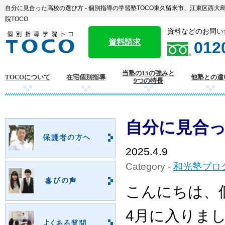
自分に見合った高校の選び方 - 個別指導の学習塾TOCO東久留米市、江東区西
院TOCO
資料などのお問い
資料請求
012
当塾の15の強みと
TOCOについて
在宅個別指導
他塾との違
9つの特長
自分に見合
2025.4.9
Category -
和光塾ブロ
こんにちは、個
4月に入りま