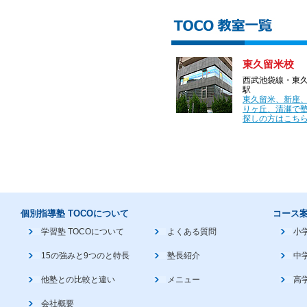
東久留米校
西武池袋線・東
駅
東久留米、新座
りヶ丘、清瀬で
探しの方はこちら
個別指導塾 TOCOについて
コース
学習塾 TOCOについて
よくある質問
小
15の強みと9つのと特長
塾長紹介
中
他塾との比較と違い
メニュー
高
会社概要