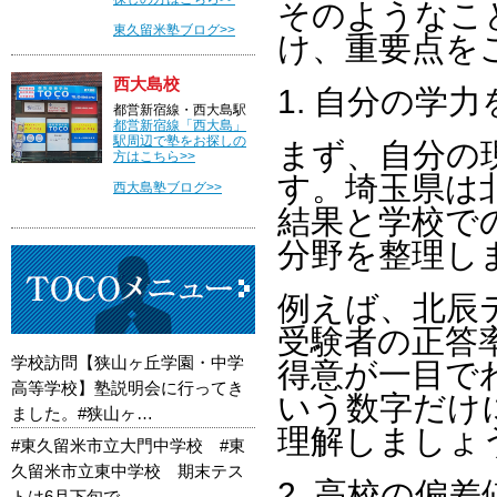
そのようなこ
東久留米塾ブログ>>
け、重要点を
西大島校
1. 自分の学
都営新宿線・西大島駅
都営新宿線「西大島」
駅周辺で塾をお探しの
まず、自分の
方はこちら>>
す。埼玉県は
西大島塾ブログ>>
結果と学校で
分野を整理し
例えば、北辰
受験者の正答
学校訪問【狭山ヶ丘学園・中学
得意が一目で
高等学校】塾説明会に行ってき
いう数字だけ
ました。#狭山ヶ…
理解しましょ
#東久留米市立大門中学校 #東
久留米市立東中学校 期末テス
2. 高校の偏
トは6月下旬で…