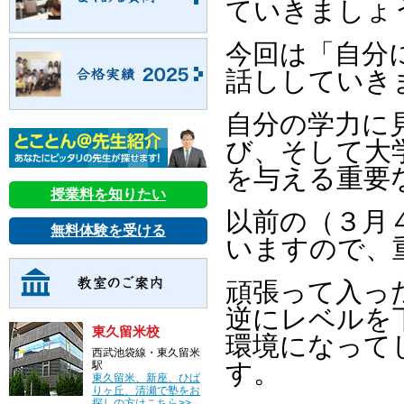
ていきましょ
今回は「自分
話ししていき
自分の学力に
び、そして大
を与える重要
授業料を知りたい
以前の（３月
無料体験を受ける
いますので、
頑張って入っ
逆にレベルを
東久留米校
環境になって
西武池袋線・東久留米
す。
駅
東久留米、新座、ひば
りヶ丘、清瀬で塾をお
探しの方はこちら>>