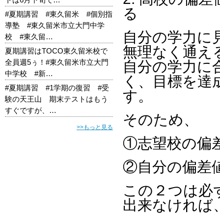
る
#夏期講習 #東久留米 #個別指
導塾 #東久留米市立大門中学
自分の学力に
校 #東久留…
無理なく通え
夏期講習はTOCO東久留米校で
全員週5ぅ！#東久留米市立大門
自分の学力に
中学校 #新…
く、目標を達
#夏期講習 #1学期の復習 #受
す。
験の天王山 期末テストはもう
すぐですが、…
そのため、
>>もっと見る
①志望校の偏
②自分の偏差
この２つは必
出来なければ