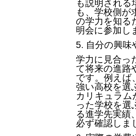
も説明される
も、学校側が
の学力を知る
明会に参加し
5. 自分の興
学力に見合っ
て将来の進路
です。例えば
強い高校を選
カリキュラム
った学校を選
る進学先実績
必ず確認しま