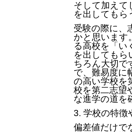
そして加えて
を出してもら
受験の際に、
かと思います
る高校を「い
を出してもら
ちろん大切で
で、難易度に
の高い学校を
校を第二志望
な進学の道を
3. 学校の特
偏差値だけで