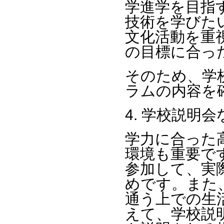
学進学を目指
技術を学びた
文化活動を重
の目標に合っ
そのため、学
ラムの内容を
4. 学校説明
学力に合った
環境も重要で
参加して、実
めです。また
通う上での生
えて、学校説