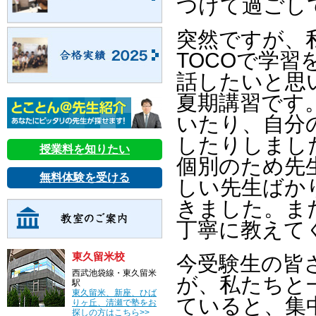
つけて過ごし
突然ですが、
TOCOで学
話したいと思
夏期講習です
いたり、自分
したりしまし
授業料を知りたい
個別のため先
無料体験を受ける
しい先生ばか
きました。ま
丁寧に教えて
東久留米校
今受験生の皆
西武池袋線・東久留米
が、私たちと
駅
東久留米、新座、ひば
ていると、集
りヶ丘、清瀬で塾をお
探しの方はこちら>>