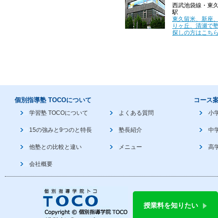
西武池袋線・東
駅
東久留米、新座
りヶ丘、清瀬で
探しの方はこちら
個別指導塾 TOCOについて
コース
学習塾 TOCOについて
よくある質問
小
15の強みと9つのと特長
塾長紹介
中
他塾との比較と違い
メニュー
高
会社概要
授業料を知りたい