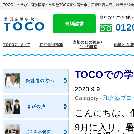
TOCOでの学び - 個別指導の学習塾TOCO東久留米市、江東区西大島、埼玉県和
資料などのお問い
資料請求
012
当塾の15の強みと
TOCOについて
在宅個別指導
他塾との違
9つの特長
TOCOでの
2023.9.9
Category -
和光塾ブロ
こんにちは、
9月に入り、