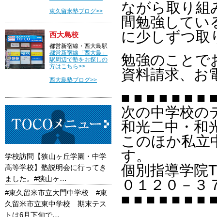
ながら取り組
東久留米塾ブログ>>
間勉強してい
に少しずつ取
西大島校
都営新宿線・西大島駅
都営新宿線「西大島」
勉強のことで
駅周辺で塾をお探しの
方はこちら>>
資料請求、お
西大島塾ブログ>>
■ ■ ■ ■ ■ ■ ■ ■
次の中学校の
和光二中・和
このほか私立
す。
学校訪問【狭山ヶ丘学園・中学
個別指導学院T
高等学校】塾説明会に行ってき
ました。#狭山ヶ…
０１２０－３
#東久留米市立大門中学校 #東
■ ■ ■ ■ ■ ■ ■ ■
久留米市立東中学校 期末テス
トは6月下旬で…