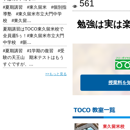
561
#夏期講習 #東久留米 #個別指
導塾 #東久留米市立大門中学
校 #東久留…
勉強は実は
夏期講習はTOCO東久留米校で
全員週5ぅ！#東久留米市立大門
中学校 #新…
#夏期講習 #1学期の復習 #受
験の天王山 期末テストはもう
すぐですが、…
>>もっと見る
授業料を
東久留米校